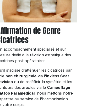
Affirmation de Genre
Cicatrices
n accompagnement spécialisé et sur
esure dédié à la révision esthétique des
icatrices post-opératoires.
u'il s'agisse d'atténuer les cicatrices par
oie
non chirurgicale
via l'
Inkless Scar
evision
ou de redéfinir la symétrie et les
ontours des aréoles via le
Camouflage
attoo Paramédical
, nous mettons notre
xpertise au service de l'harmonisation
e votre corps.