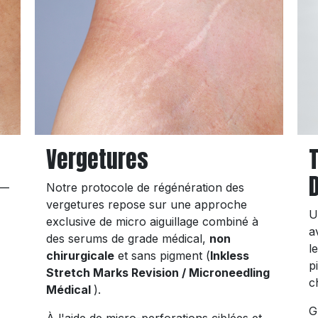
Vergetures
 —
Notre protocole de régénération des
vergetures repose sur une approche
U
exclusive de micro aiguillage combiné à
a
des serums de grade médical,
non
l
chirurgicale
et sans pigment (
Inkless
p
Stretch Marks Revision / Microneedling
c
Médical
).
G