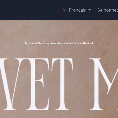
SERVICES
TARIFS
CONTACT
Français
PLANS PAIEMENT
Se connec
Révision de Cicatrices, Camouflage & Freckle Tattoo à Montréal