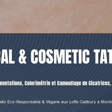
AL & COSMETIC TAT
mentations, Colorimétrie et Camouflage de Cicatrices
udio Eco-Responsable & Végane aux Lofts Cadbury à Montr