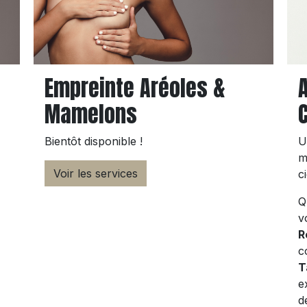
Empreinte Aréoles &
Mamelons
Bientôt disponible !
U
m
Voir les services
c
Q
v
R
c
T
e
d