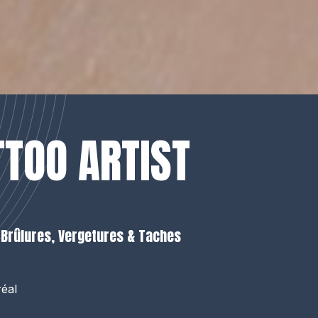
TOO ARTIST
, Brûlures, Vergetures & Taches
éal