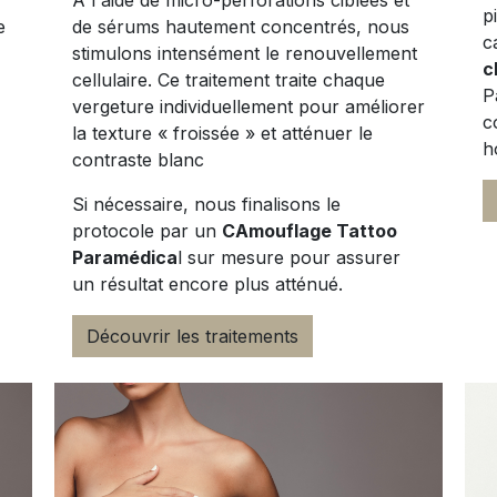
À l'aide de micro-perforations ciblées et
p
e
de sérums hautement concentrés, nous
c
stimulons intensément le renouvellement
c
cellulaire. Ce traitement traite chaque
P
vergeture individuellement pour améliorer
c
la texture « froissée » et atténuer le
h
contraste blanc
Si nécessaire, nous finalisons le
protocole par un
CAmouflage Tattoo
Paramédica
l sur mesure pour assurer
un résultat encore plus atténué.
Découvrir les traitements